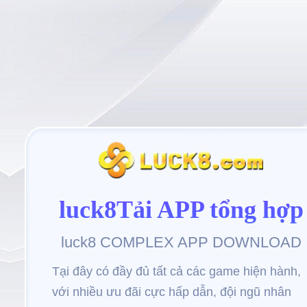
luck8Tải APP tổng hợp
luck8 COMPLEX APP DOWNLOAD
Tại đây có đầy đủ tất cả các game hiện hành,
với nhiều ưu đãi cực hấp dẫn, đội ngũ nhân